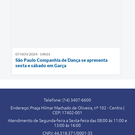
07 NOV 2024 - 14h01
São Paulo Companhia de Dança se apresenta
sexta e sábado em Garça
Telefone: (14) 3407-6600
Endereço: Praça Hilmar Machado de Oliveira, nº 102 - Centro |
CEP: 17402-001
Atendimento de Segunda-feira a Sexta-feira das 08:00 às 11:00 e
13:00 às 16:00
CNPJ: 44.518.371/0001-35