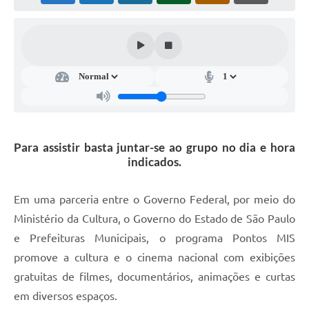
Súmulas Administrativas
Instruções Normativas
CENTRAL DE ATENDIMENTO
Pré-Cadastro de Vacinação Antirrábica
Cultura
Para assistir basta juntar-se ao grupo no dia e hora
PGRS Digital
indicados.
Consulta Pública Eletrônica Lei de Diretrizes Orçamentárias -
LDO - 2025
Em uma parceria entre o Governo Federal, por meio do
Credenciamento Feirantes
Ministério da Cultura, o Governo do Estado de São Paulo
e Prefeituras Municipais, o programa Pontos MIS
Concursos
promove a cultura e o cinema nacional com exibições
Notícias
gratuitas de filmes, documentários, animações e curtas
em diversos espaços.
Nota Fiscal Eletrônica