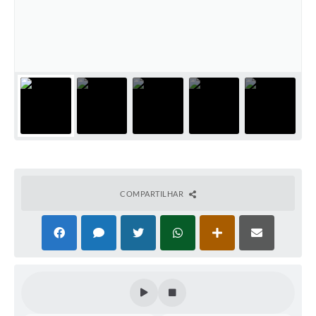
Súmulas Administrativas
Instruções Normativas
CENTRAL DE ATENDIMENTO
Pré-Cadastro de Vacinação Antirrábica
Cultura
PGRS Digital
Consulta Pública Eletrônica Lei de Diretrizes Orçamentárias -
LDO - 2025
COMPARTILHAR
Credenciamento Feirantes
Concursos
Notícias
Nota Fiscal Eletrônica