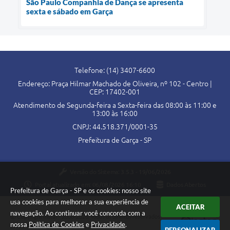
São Paulo Companhia de Dança se apresenta
sexta e sábado em Garça
Telefone: (14) 3407-6600
Endereço: Praça Hilmar Machado de Oliveira, nº 102 - Centro |
CEP: 17402-001
Atendimento de Segunda-feira a Sexta-feira das 08:00 às 11:00 e
13:00 às 16:00
CNPJ: 44.518.371/0001-35
Prefeitura de Garça - SP
Versão do Sistema:
3.5.3 - 19/06/2026
Portal atualizado em:
06/08/2026 16:10
Dados Abertos
Prefeitura de Garça - SP e os cookies: nosso site
usa cookies para melhorar a sua experiência de
ACEITAR
navegação. Ao continuar você concorda com a
Copyright Instar - 2006-2026. Todos os direitos reservados -
nossa
Política de Cookies
e
Privacidade
.
Instar Tecnologia