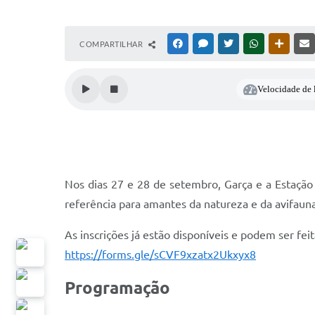
COMPARTILHAR
FACEBOOK
MESSENGER
TWITTER
WHATSAPP
OUTRAS
Velocidade de l
Nos dias 27 e 28 de setembro, Garça e a Estação
referência para amantes da natureza e da avifauna
As inscrições já estão disponíveis e podem ser feita
https://forms.gle/sCVF9xzatx2Ukxyx8
Programação