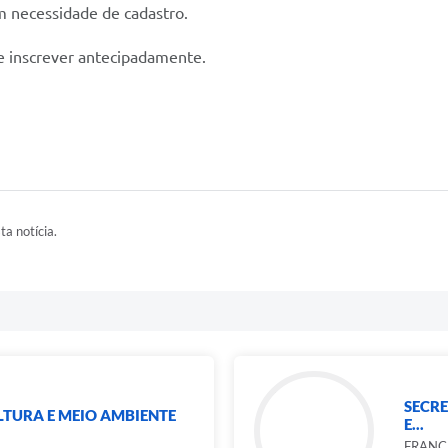
m necessidade de cadastro.
se inscrever antecipadamente.
ta notícia.
SECR
LTURA E MEIO AMBIENTE
E...
FRANC