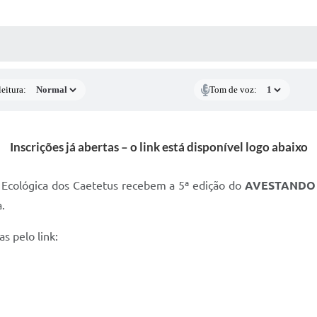
 MÍDIAS
RECEBA NOTÍCIAS
eitura:
Tom de voz:
Inscrições já abertas – o link está disponível logo abaixo
 Ecológica dos Caetetus recebem a 5ª edição do
AVESTANDO –
.
s pelo link: