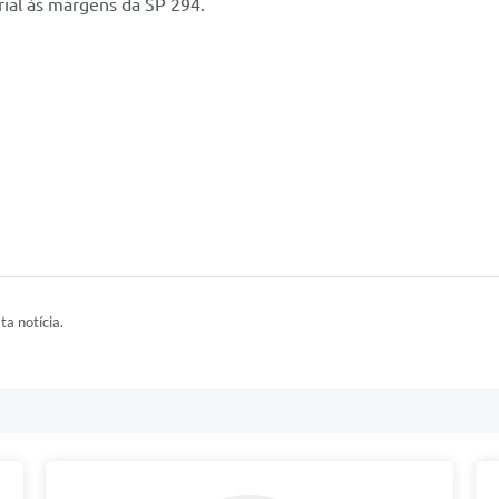
rial às margens da SP 294.
ta notícia.