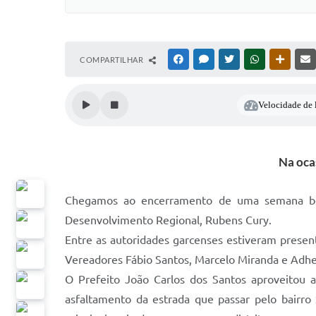
COMPARTILHAR
FACEBOOK
MESSENGER
TWITTER
WHATSAPP
OUTRAS
Velocidade de l
Na oca
Chegamos ao encerramento de uma semana bem
Desenvolvimento Regional, Rubens Cury.
Entre as autoridades garcenses estiveram presente
Vereadores Fábio Santos, Marcelo Miranda e Adhe
O Prefeito João Carlos dos Santos aproveitou a
asfaltamento da estrada que passar pelo bairr