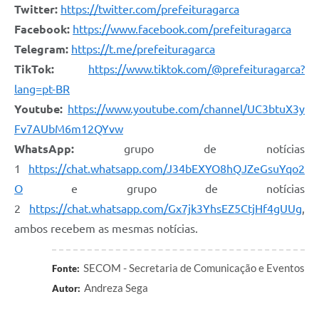
Twitter:
https://twitter.com/prefeituragarca
Facebook:
https://www.facebook.com/prefeituragarca
Telegram:
https://t.me/prefeituragarca
TikTok:
https://www.tiktok.com/@prefeituragarca?
lang=pt-BR
Youtube:
https://www.youtube.com/channel/UC3btuX3y
Fv7AUbM6m12QYvw
WhatsApp:
grupo de notícias
1
https://chat.whatsapp.com/J34bEXYO8hQJZeGsuYqo2
O
e grupo de notícias
2
https://chat.whatsapp.com/Gx7jk3YhsEZ5CtjHf4gUUg
,
ambos recebem as mesmas notícias.
SECOM - Secretaria de Comunicação e Eventos
Fonte:
Andreza Sega
Autor: