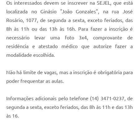
Os interessados devem se inscrever na SEJEL, que está
Defesa Civil
localizada no Ginásio "João Gonzales", na rua José
Rosário, 1077, de segunda a sexta, exceto feriados, das
Junta de Serviço Militar
8h às 11h ou das 13h às 16h. Para fazer a inscrição é
necessário levar uma foto 3x4, comprovante de
NFSE
residência e atestado médico que autorize fazer a
modalidade escolhida.
Não há limite de vagas, mas a inscrição é obrigatória para
poder frequentar as aulas.
Informações adicionais pelo telefone (14) 3471-0237, de
segunda a sexta, exceto feriados, das 8h às 11h e das 13h
às 16.