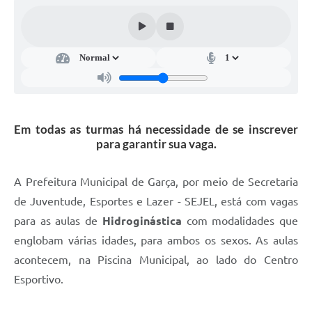
Súmulas Administrativas
Instruções Normativas
CENTRAL DE ATENDIMENTO
Pré-Cadastro de Vacinação Antirrábica
Cultura
Em todas as turmas há necessidade de se inscrever
para garantir sua vaga.
PGRS Digital
A Prefeitura Municipal de Garça, por meio de Secretaria
Consulta Pública Eletrônica Lei de Diretrizes Orçamentárias -
LDO - 2025
de Juventude, Esportes e Lazer - SEJEL, está com vagas
Credenciamento Feirantes
para as aulas de
Hidroginástica
com modalidades que
englobam várias idades, para ambos os sexos. As aulas
Concursos
acontecem, na Piscina Municipal, ao lado do Centro
Notícias
Esportivo.
Nota Fiscal Eletrônica