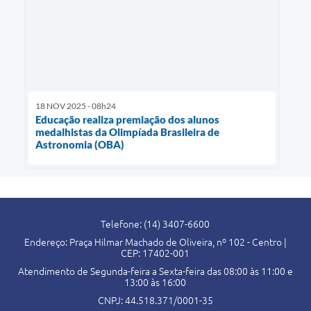
18 NOV 2025 - 08h24
Educação realiza premiação dos alunos
medalhistas da Olimpíada Brasileira de
Astronomia (OBA)
Telefone: (14) 3407-6600
Endereço: Praça Hilmar Machado de Oliveira, nº 102 - Centro |
CEP: 17402-001
Atendimento de Segunda-feira a Sexta-feira das 08:00 às 11:00 e
13:00 às 16:00
CNPJ: 44.518.371/0001-35