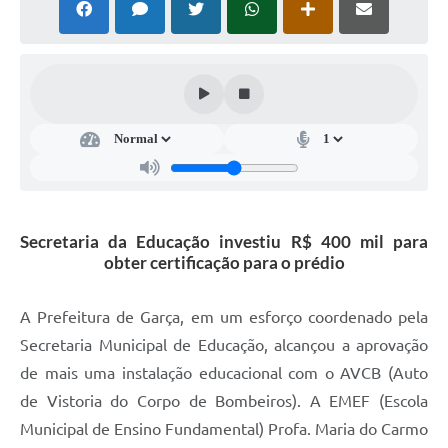
Súmulas Administrativas
Instruções Normativas
CENTRAL DE ATENDIMENTO
Pré-Cadastro de Vacinação Antirrábica
Cultura
PGRS Digital
Secretaria da Educação investiu R$ 400 mil para
obter certificação para o prédio
Consulta Pública Eletrônica Lei de Diretrizes Orçamentárias -
LDO - 2025
Credenciamento Feirantes
A Prefeitura de Garça, em um esforço coordenado pela
Secretaria Municipal de Educação, alcançou a aprovação
Concursos
de mais uma instalação educacional com o AVCB (Auto
Notícias
de Vistoria do Corpo de Bombeiros). A EMEF (Escola
Municipal de Ensino Fundamental) Profa. Maria do Carmo
Nota Fiscal Eletrônica