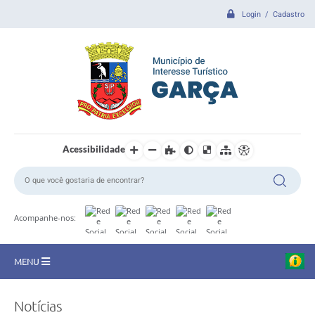
Login / Cadastro
Acessibilidade
O
A
Acompanhe-nos:
V
C
B
d
MENU
a
E
M
CIDADE
E
Notícias
F