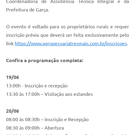
Coordenadoria de Assistência Técnica Integral e da
Defesa Civil
Prefeitura de Garça.
Junta de Serviço Militar
O evento é voltado para os proprietários rurais e requer
inscrição prévia que deverá ser feita exclusivamente pelo
NFSE
link
https://www.agropecuariatresmais.com.br/inscricoes
.
Confira a programação completa:
19/06
13:00h - Inscrição e recepção
13:30 às 17:00h – Visitação aos estandes
20/06
08:00 às 08:30h – Inscrição e Recepção
08:30 às 09:00h – Abertura