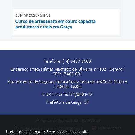
13 MAR 2026 - 14h31
Curso de artesanato em couro capacita
produtores rurais em Garça
Telefone: (14) 3407-6600
Endereço: Praça Hilmar Machado de Oliveira, nº 102 - Centro |
CEP: 17402-001
Atendimento de Segunda-feira a Sexta-feira das 08:00 às 11:00 e
13:00 às 16:00
CNPJ: 44.518.371/0001-35
Prefeitura de Garça - SP
Versão do Sistema:
3.5.3 - 19/06/2026
Portal atualizado em:
07/08/2026 16:29
Dados Abertos
Prefeitura de Garça - SP e os cookies: nosso site