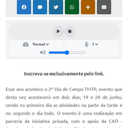
Súmulas Administrativas
Instruções Normativas
CENTRAL DE ATENDIMENTO
Pré-Cadastro de Vacinação Antirrábica
Cultura
PGRS Digital
Inscreva-se exclusivamente pelo link.
Consulta Pública Eletrônica Lei de Diretrizes Orçamentárias -
LDO - 2025
Esse ano acontece o 2º Dia de Campo TMTP, evento que
Credenciamento Feirantes
desta vez acontecerá em dois dias, 19 e 20 de junho,
Concursos
sendo no primeiro dia as atividades na parte da tarde e
Notícias
no segundo o dia todo. O evento é uma realização em
parceria da iniciativa privada, com o apoio da CATI -
Nota Fiscal Eletrônica