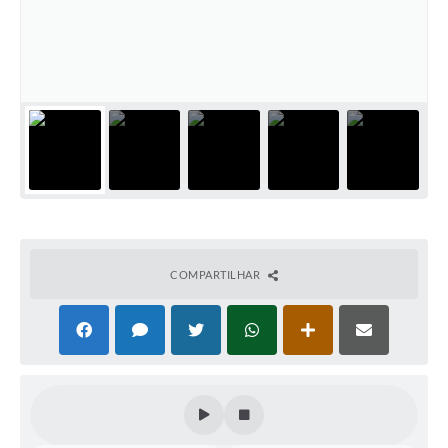
Súmulas Administrativas
Instruções Normativas
CENTRAL DE ATENDIMENTO
Pré-Cadastro de Vacinação Antirrábica
Cultura
PGRS Digital
Consulta Pública Eletrônica Lei de Diretrizes Orçamentárias -
LDO - 2025
COMPARTILHAR
Credenciamento Feirantes
Concursos
Notícias
Nota Fiscal Eletrônica