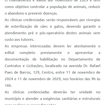
O chamamento é válido até novembro de 2029 e tem
Defesa Civil
como objetivo controlar a população de animais, reduzir
o abandono e prevenir doenças.
Junta de Serviço Militar
As clínicas credenciadas serão responsáveis por cirurgias
de esterilização de cães e gatos, devendo garantir o
NFSE
atendimento pré e pós-operatório destes animais sem
custo aos tutores.
As empresas interessadas devem ler atentamente o
edital completo previamente e apresentar a
documentação de habilitação no Departamento de
Contratos e Licitações, localizado na avenida Dr. Rafael
Paes de Barros, 129, Centro, entre 11 de novembro de
2024 e 11 de novembro de 2029, nos horários das 9h às
16h.
As clínicas credenciadas deverão ter unidade no
município e atender a exigências sanitárias e estruturais