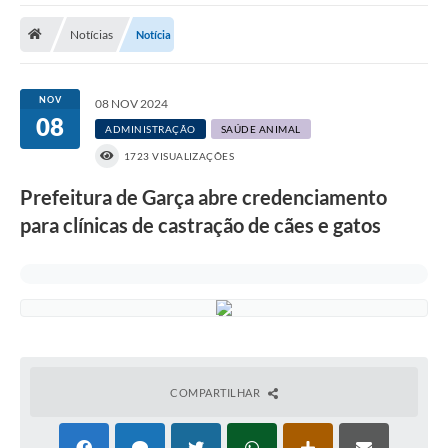
Notícias
Notícia
Prefeitura
DIÁRIO OFICIAL
NOV
08 NOV 2024
08
ADMINISTRAÇÃO
SAÚDE ANIMAL
OUVIDORIA
1723 VISUALIZAÇÕES
LEGISLAÇÃO
Prefeitura de Garça abre credenciamento
para clínicas de castração de cães e gatos
EMPRESAS - EDITAIS
PLANO DIRETOR DO MUNICÍPIO DE GARÇA
SEBRAE Aqui
Inscrição para o Conselho Municipal dos Usuários dos
Serviços Públicos - COMUSP
COMPARTILHAR
Chamamento Público 2026
Memorial Santa Saustina