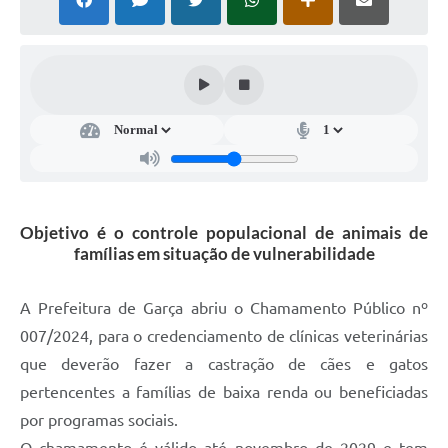
Súmulas Administrativas
Instruções Normativas
CENTRAL DE ATENDIMENTO
Pré-Cadastro de Vacinação Antirrábica
Cultura
PGRS Digital
Objetivo é o controle populacional de animais de
famílias em situação de vulnerabilidade
Consulta Pública Eletrônica Lei de Diretrizes Orçamentárias -
LDO - 2025
A Prefeitura de Garça abriu o Chamamento Público nº
Credenciamento Feirantes
007/2024, para o credenciamento de clínicas veterinárias
Concursos
que deverão fazer a castração de cães e gatos
pertencentes a famílias de baixa renda ou beneficiadas
Notícias
por programas sociais.
Nota Fiscal Eletrônica