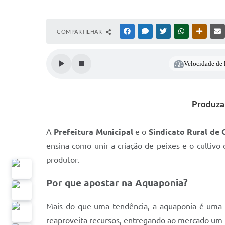
COMPARTILHAR
FACEBOOK
MESSENGER
TWITTER
WHATSAPP
OUTRAS
Velocidade de l
Produza 
A
Prefeitura Municipal
e o
Sindicato Rural de 
ensina como unir a criação de peixes e o cultiv
produtor.
Por que apostar na Aquaponia?
Mais do que uma tendência, a aquaponia é uma so
reaproveita recursos, entregando ao mercado um p