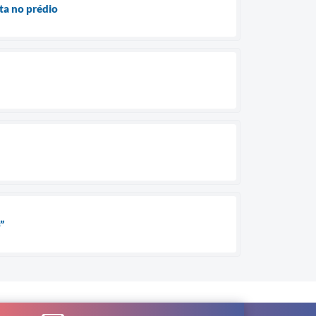
ta no prédio
”