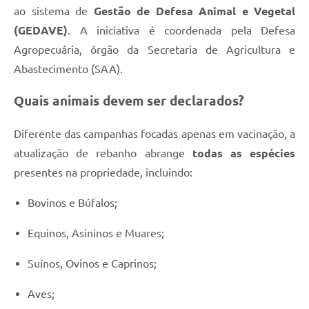
ao sistema de
Gestão de Defesa Animal e Vegetal
Defesa Civil
(GEDAVE)
. A iniciativa é coordenada pela Defesa
Junta de Serviço Militar
Agropecuária, órgão da Secretaria de Agricultura e
Abastecimento (SAA).
NFSE
Quais animais devem ser declarados?
Diferente das campanhas focadas apenas em vacinação, a
atualização de rebanho abrange
todas as espécies
presentes na propriedade, incluindo:
Bovinos e Búfalos;
Equinos, Asininos e Muares;
Suínos, Ovinos e Caprinos;
Aves;