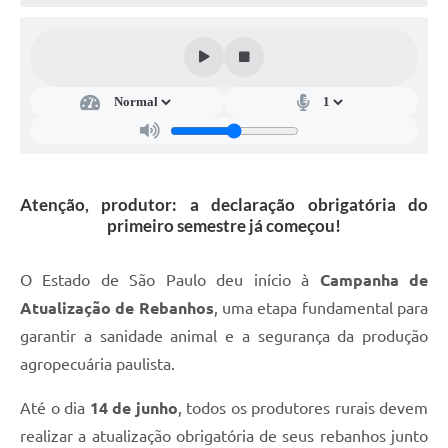
Súmulas Administrativas
Instruções Normativas
CENTRAL DE ATENDIMENTO
Pré-Cadastro de Vacinação Antirrábica
Cultura
Atenção, produtor: a declaração obrigatória do
PGRS Digital
primeiro semestre já começou!
Consulta Pública Eletrônica Lei de Diretrizes Orçamentárias -
LDO - 2025
O Estado de São Paulo deu início à
Campanha de
Atualização de Rebanhos
, uma etapa fundamental para
Credenciamento Feirantes
garantir a sanidade animal e a segurança da produção
Concursos
agropecuária paulista.
Notícias
Até o dia
14 de junho
, todos os produtores rurais devem
Nota Fiscal Eletrônica
realizar a atualização obrigatória de seus rebanhos junto