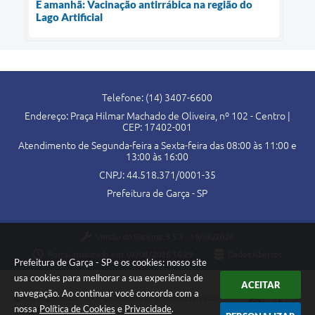
É amanhã: Vacinação antirrábica na região do
Lago Artificial
Telefone: (14) 3407-6600
Endereço: Praça Hilmar Machado de Oliveira, nº 102 - Centro |
CEP: 17402-001
Atendimento de Segunda-feira a Sexta-feira das 08:00 às 11:00 e
13:00 às 16:00
CNPJ: 44.518.371/0001-35
Prefeitura de Garça - SP
Versão do Sistema:
3.5.3 - 19/06/2026
Portal atualizado em:
07/08/2026 16:29
Dados Abertos
Prefeitura de Garça - SP e os cookies: nosso site
usa cookies para melhorar a sua experiência de
ACEITAR
navegação. Ao continuar você concorda com a
Copyright Instar - 2006-2026. Todos os direitos reservados -
nossa
Política de Cookies
e
Privacidade
.
Instar Tecnologia