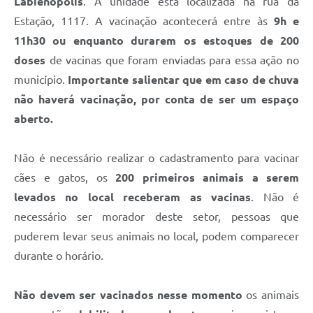
Labienópolis
. A unidade está localizada na rua da
Defesa Civil
Estação, 1117. A vacinação acontecerá entre às
9h e
11h30 ou enquanto durarem os estoques de 200
Junta de Serviço Militar
doses
de vacinas que foram enviadas para essa ação no
município.
Importante salientar que em caso de chuva
NFSE
não haverá vacinação, por conta de ser um espaço
aberto.
Não é necessário realizar o cadastramento para vacinar
cães e gatos, os
200 primeiros animais a serem
levados no local receberam as vacinas
. Não é
necessário ser morador deste setor, pessoas que
puderem levar seus animais no local, podem comparecer
durante o horário.
Não devem ser vacinados nesse momento
os animais