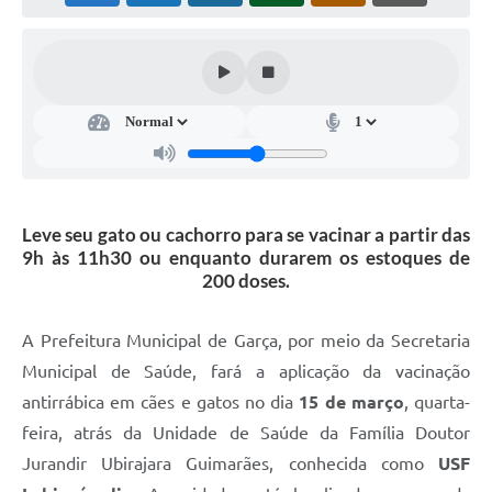
Súmulas Administrativas
Instruções Normativas
CENTRAL DE ATENDIMENTO
Pré-Cadastro de Vacinação Antirrábica
Cultura
Leve seu gato ou cachorro para se vacinar a partir das
PGRS Digital
9h às 11h30 ou enquanto durarem os estoques de
200 doses.
Consulta Pública Eletrônica Lei de Diretrizes Orçamentárias -
LDO - 2025
A Prefeitura Municipal de Garça, por meio da Secretaria
Credenciamento Feirantes
Municipal de Saúde, fará a aplicação da vacinação
Concursos
antirrábica em cães e gatos no dia
15 de março
, quarta-
Notícias
feira, atrás da Unidade de Saúde da Família Doutor
Jurandir Ubirajara Guimarães, conhecida como
USF
Nota Fiscal Eletrônica