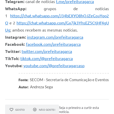
Telegram:
canal de notícias
t.me/prefeituragarca
WhatsApp:
grupos de notícias
1
https://chat.whatsapp.com/J34bEXYO8hQJZeGsuYqo2
O
e 2
https://chat.whatsapp.com/Gx7jk3YhsEZ5CtjHf4gU
Ug
; ambos recebem as mesmas notícias.
Instagram:
instagram.com/prefeituragarca
Facebook:
facebook.com/prefeituragarca
Twitter:
twitter.com/prefeituragarca
TikTok:
tiktok.com/@prefeituragarca
Youtube:
youtube.com/@prefeituragarcasp
SECOM - Secretaria de Comunicação e Eventos
Fonte:
Andreza Sega
Autor:
Seja o primeiro a curtir esta
GOSTEI
NÃO GOSTEI
notícia.