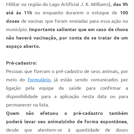
Militar na região do Lago Artificial J. K. Williams),
das 9h
Defesa Civil
até às 11h
ou enquanto durarem o estoque de
100
doses
de vacinas que foram enviadas para essa ação no
Junta de Serviço Militar
município.
Importante salientar que em caso de chuva
NFSE
não haverá vacinação, por conta de se tratar de um
espaço aberto.
Pré-cadastro:
Pessoas que fizeram o pré-cadastro de seus animais, por
meio do
formulário
, já estão sendo comunicados por
ligação pela equipe da saúde para confirmar a
disponibilidade para a aplicação nesta data ou para
permanecer na lista.
Quem não efetuou o pré-cadastro também
poderá levar seu animalzinho de forma espontânea
,
desde que atentem-se à quantidade de doses