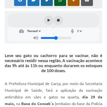
Súmulas Administrativas
Instruções Normativas
CENTRAL DE ATENDIMENTO
Pré-Cadastro de Vacinação Antirrábica
Cultura
PGRS Digital
Leve seu gato ou cachorro para se vacinar, não é
necessário residir nessa região. A vacinação acontece
Consulta Pública Eletrônica Lei de Diretrizes Orçamentárias -
das 9h até às 11h ou enquanto durarem os estoques
LDO - 2025
de 100 doses.
Credenciamento Feirantes
A Prefeitura Municipal de Garça, por meio da Secretaria
Concursos
Municipal de Saúde, fará a aplicação da vacinação
Notícias
antirrábica em cães e gatos na quarta,
dia 29 de
Nota Fiscal Eletrônica
maio,
na
Base do Conseb´s
(embaixo da base da Polícia