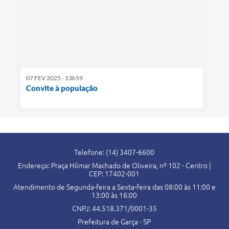
07 FEV 2025 - 13h59
Convite à população
Telefone: (14) 3407-6600
Endereço: Praça Hilmar Machado de Oliveira, nº 102 - Centro |
CEP: 17402-001
Atendimento de Segunda-feira a Sexta-feira das 08:00 às 11:00 e
13:00 às 16:00
CNPJ: 44.518.371/0001-35
Prefeitura de Garça - SP