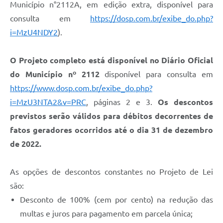
Município n°2112A, em edição extra, disponível para
Defesa Civil
consulta em
https://dosp.com.br/exibe_do.php?
i=MzU4NDY2
).
Junta de Serviço Militar
O Projeto completo está disponível
no Diário Oficial
NFSE
do Município nº 2112
disponível para consulta em
https://www.dosp.com.br/exibe_do.php?
i=MzU3NTA2&v=PRC
, páginas 2 e 3.
Os descontos
previstos serão válidos para débitos decorrentes de
fatos geradores ocorridos até o dia 31 de dezembro
de 2022.
As opções de descontos constantes no Projeto de Lei
são:
Desconto de 100% (cem por cento) na redução das
multas e juros para pagamento em parcela única;