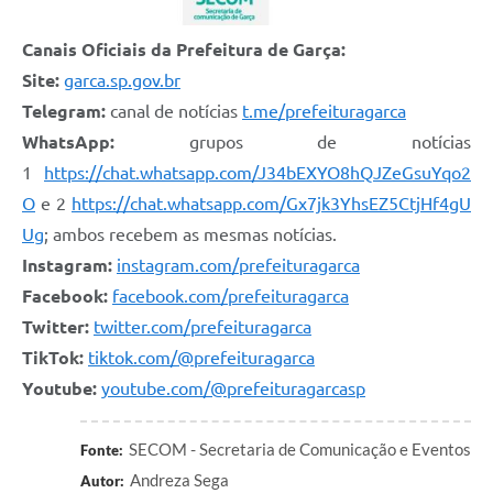
Canais Oficiais da Prefeitura de Garça:
Site:
garca.sp.gov.br
Telegram:
canal de notícias
t.me/prefeituragarca
WhatsApp:
grupos de notícias
1
https://chat.whatsapp.com/J34bEXYO8hQJZeGsuYqo2
O
e 2
https://chat.whatsapp.com/Gx7jk3YhsEZ5CtjHf4gU
Ug
; ambos recebem as mesmas notícias.
Instagram:
instagram.com/prefeituragarca
Facebook:
facebook.com/prefeituragarca
Twitter:
twitter.com/prefeituragarca
TikTok:
tiktok.com/@prefeituragarca
Youtube:
youtube.com/@prefeituragarcasp
SECOM - Secretaria de Comunicação e Eventos
Fonte:
Andreza Sega
Autor: