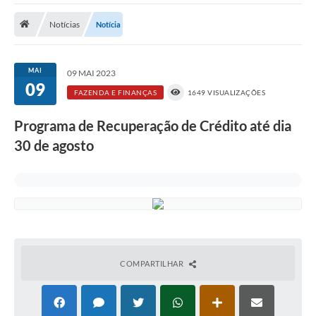
Notícias
Notícia
Prefeitura
DIÁRIO OFICIAL
MAI
09 MAI 2023
09
FAZENDA E FINANÇAS
1649 VISUALIZAÇÕES
OUVIDORIA
Programa de Recuperação de Crédito até dia
LEGISLAÇÃO
30 de agosto
EMPRESAS - EDITAIS
PLANO DIRETOR DO MUNICÍPIO DE GARÇA
SEBRAE Aqui
Inscrição para o Conselho Municipal dos Usuários dos
Serviços Públicos - COMUSP
COMPARTILHAR
Chamamento Público 2026
Memorial Santa Saustina