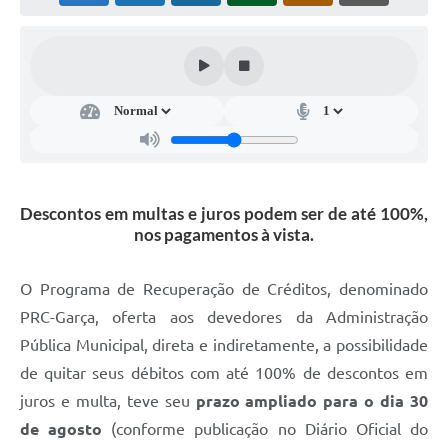
Súmulas Administrativas
Instruções Normativas
CENTRAL DE ATENDIMENTO
Pré-Cadastro de Vacinação Antirrábica
Cultura
Descontos em multas e juros podem ser de até 100%,
PGRS Digital
nos pagamentos à vista.
Consulta Pública Eletrônica Lei de Diretrizes Orçamentárias -
LDO - 2025
O Programa de Recuperação de Créditos, denominado
Credenciamento Feirantes
PRC-Garça, oferta aos devedores da Administração
Pública Municipal, direta e indiretamente, a possibilidade
Concursos
de quitar seus débitos com até 100% de descontos em
Notícias
juros e multa, teve seu
prazo ampliado para o dia 30
de agosto
(conforme publicação no Diário Oficial do
Nota Fiscal Eletrônica