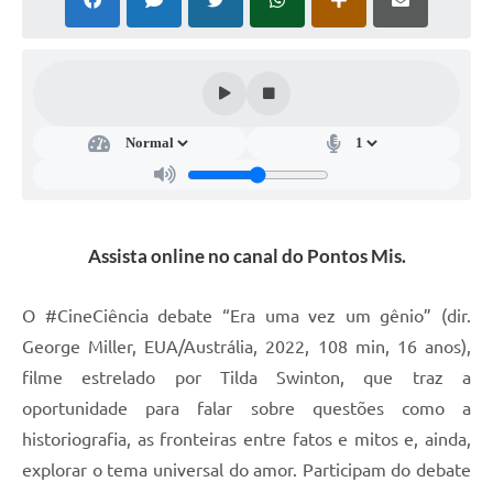
Súmulas Administrativas
Instruções Normativas
CENTRAL DE ATENDIMENTO
Pré-Cadastro de Vacinação Antirrábica
Cultura
PGRS Digital
Assista online no canal do Pontos Mis.
Consulta Pública Eletrônica Lei de Diretrizes Orçamentárias -
LDO - 2025
O #CineCiência debate “Era uma vez um gênio” (dir.
Credenciamento Feirantes
George Miller, EUA/Austrália, 2022, 108 min, 16 anos),
filme estrelado por Tilda Swinton, que traz a
Concursos
oportunidade para falar sobre questões como a
Notícias
historiografia, as fronteiras entre fatos e mitos e, ainda,
explorar o tema universal do amor. Participam do debate
Nota Fiscal Eletrônica