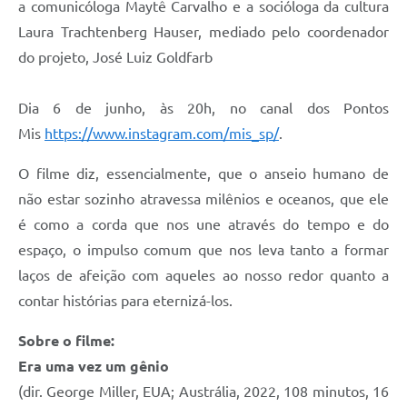
a comunicóloga Maytê Carvalho e a socióloga da cultura
Defesa Civil
Laura Trachtenberg Hauser, mediado pelo coordenador
do projeto, José Luiz Goldfarb
Junta de Serviço Militar
Dia 6 de junho, às 20h, no canal dos Pontos
NFSE
Mis
https://www.instagram.com/mis_sp/
.
O filme diz, essencialmente, que o anseio humano de
não estar sozinho atravessa milênios e oceanos, que ele
é como a corda que nos une através do tempo e do
espaço, o impulso comum que nos leva tanto a formar
laços de afeição com aqueles ao nosso redor quanto a
contar histórias para eternizá-los.
Sobre o filme:
Era uma vez um gênio
(dir. George Miller, EUA; Austrália, 2022, 108 minutos, 16