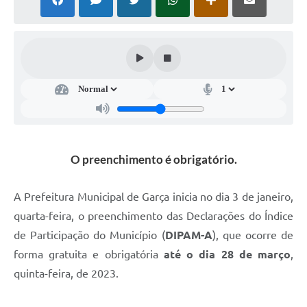
Súmulas Administrativas
Instruções Normativas
CENTRAL DE ATENDIMENTO
Pré-Cadastro de Vacinação Antirrábica
Cultura
PGRS Digital
O preenchimento é obrigatório.
Consulta Pública Eletrônica Lei de Diretrizes Orçamentárias -
LDO - 2025
A Prefeitura Municipal de Garça inicia no dia 3 de janeiro,
Credenciamento Feirantes
quarta-feira, o preenchimento das Declarações do Índice
de Participação do Município (
DIPAM-A
), que ocorre de
Concursos
forma gratuita e obrigatória
até o dia 28 de março
,
Notícias
quinta-feira, de 2023.
Nota Fiscal Eletrônica