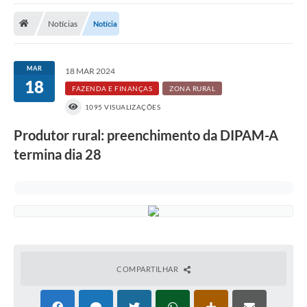
Notícias
Notícia
Prefeitura
DIÁRIO OFICIAL
MAR
18 MAR 2024
18
FAZENDA E FINANÇAS
ZONA RURAL
OUVIDORIA
1095 VISUALIZAÇÕES
LEGISLAÇÃO
Produtor rural: preenchimento da DIPAM-A
termina dia 28
EMPRESAS - EDITAIS
PLANO DIRETOR DO MUNICÍPIO DE GARÇA
SEBRAE Aqui
Inscrição para o Conselho Municipal dos Usuários dos
Serviços Públicos - COMUSP
COMPARTILHAR
Chamamento Público 2026
Memorial Santa Saustina