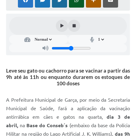
Súmulas Administrativas
Instruções Normativas
CENTRAL DE ATENDIMENTO
Pré-Cadastro de Vacinação Antirrábica
Cultura
PGRS Digital
Leve seu gato ou cachorro para se vacinar a partir das
9h até às 11h ou enquanto durarem os estoques de
Consulta Pública Eletrônica Lei de Diretrizes Orçamentárias -
100 doses
LDO - 2025
Credenciamento Feirantes
A Prefeitura Municipal de Garça, por meio da Secretaria
Concursos
Municipal de Saúde, fará a aplicação da vacinação
antirrábica em cães e gatos na quarta,
dia 3 de
Notícias
abril,
na
Base do Conseb´s
(embaixo da base da Polícia
Nota Fiscal Eletrônica
Militar na região do Lago Artificial J. K. Williams),
das 9h