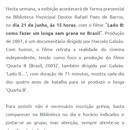
Defesa Civil
Nesta semana, a exibição acontecerá de forma presencial
na Biblioteca Municipal Doutor Rafael Paes de Barros,
Junta de Serviço Militar
no
dia 21 de junho, às 15 horas
, com o filme "
Lado B:
como fazer um longa sem grana no Brasil
". Produção
NFSE
de 2007, é um documentário dirigido por Marcelo Galvão.
Com humor, o filme retrata a realidade do cinema
independente, tendo como foco o produção do filme
‘Quarta B (Brasil, 2005)’, também dirigido por Galvão.
‘Lado B…’, com duração de 71 minutos, mostra cada dia
dos quatro anos de batalha para se produzir o longa
‘Quarta B’.
Para assistir não é necessário inscrição prévia, basta
comparecer na Biblioteca no dia e horário indicados e
juntar-se ao grupo, mas atenção, sempre atente-se a