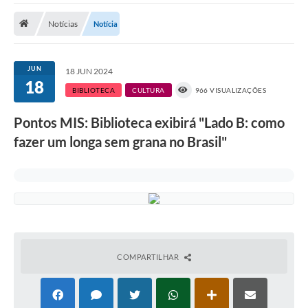
Notícias
Notícia
Prefeitura
DIÁRIO OFICIAL
JUN
18 JUN 2024
18
BIBLIOTECA
CULTURA
966 VISUALIZAÇÕES
OUVIDORIA
Pontos MIS: Biblioteca exibirá "Lado B: como
LEGISLAÇÃO
fazer um longa sem grana no Brasil"
EMPRESAS - EDITAIS
PLANO DIRETOR DO MUNICÍPIO DE GARÇA
SEBRAE Aqui
Inscrição para o Conselho Municipal dos Usuários dos
Serviços Públicos - COMUSP
COMPARTILHAR
Chamamento Público 2026
Memorial Santa Saustina