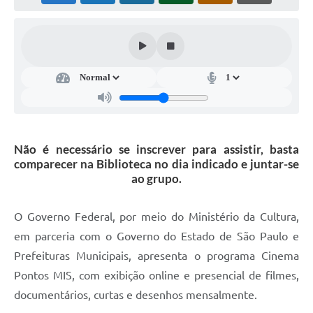
Súmulas Administrativas
Instruções Normativas
CENTRAL DE ATENDIMENTO
Pré-Cadastro de Vacinação Antirrábica
Cultura
Não é necessário se inscrever para assistir, basta
PGRS Digital
comparecer na Biblioteca no dia indicado e juntar-se
ao grupo.
Consulta Pública Eletrônica Lei de Diretrizes Orçamentárias -
LDO - 2025
O Governo Federal, por meio do Ministério da Cultura,
Credenciamento Feirantes
em parceria com o Governo do Estado de São Paulo e
Concursos
Prefeituras Municipais, apresenta o programa Cinema
Notícias
Pontos MIS, com exibição online e presencial de filmes,
documentários, curtas e desenhos mensalmente.
Nota Fiscal Eletrônica