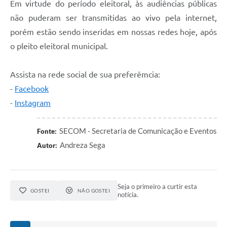
Em virtude do período eleitoral, às audiências públicas
Defesa Civil
não puderam ser transmitidas ao vivo pela internet,
porém estão sendo inseridas em nossas redes hoje, após
Junta de Serviço Militar
o pleito eleitoral municipal.
NFSE
Assista na rede social de sua preferêmcia:
-
Facebook
-
Instagram
SECOM - Secretaria de Comunicação e Eventos
Fonte:
Andreza Sega
Autor:
Seja o primeiro a curtir esta
GOSTEI
NÃO GOSTEI
notícia.