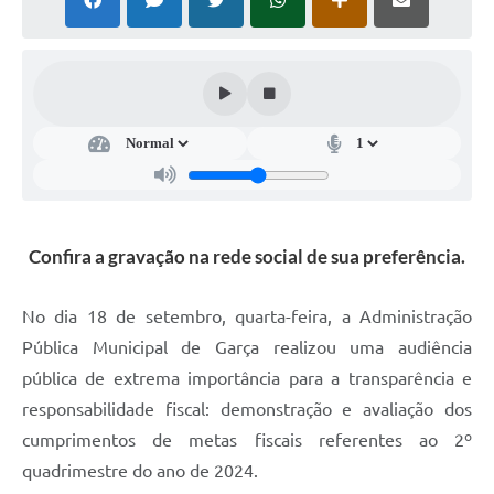
Súmulas Administrativas
Instruções Normativas
CENTRAL DE ATENDIMENTO
Pré-Cadastro de Vacinação Antirrábica
Cultura
PGRS Digital
Confira a gravação na rede social de sua preferência.
Consulta Pública Eletrônica Lei de Diretrizes Orçamentárias -
LDO - 2025
No dia 18 de setembro, quarta-feira, a Administração
Credenciamento Feirantes
Pública Municipal de Garça realizou uma audiência
pública de extrema importância para a transparência e
Concursos
responsabilidade fiscal: demonstração e avaliação dos
Notícias
cumprimentos de metas fiscais referentes ao 2º
quadrimestre do ano de 2024.
Nota Fiscal Eletrônica