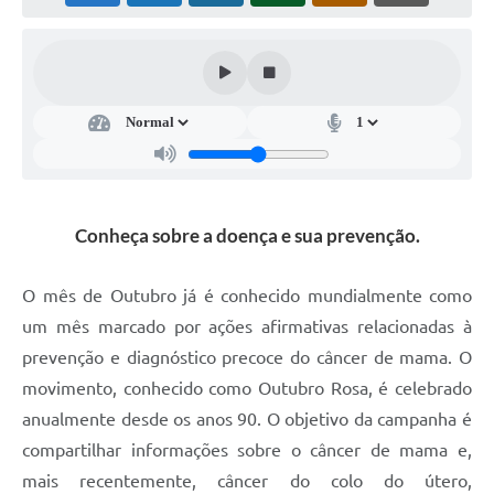
Súmulas Administrativas
Instruções Normativas
CENTRAL DE ATENDIMENTO
Pré-Cadastro de Vacinação Antirrábica
Cultura
Conheça sobre a doença e sua prevenção.
PGRS Digital
Consulta Pública Eletrônica Lei de Diretrizes Orçamentárias -
O mês de Outubro já é conhecido mundialmente como
LDO - 2025
um mês marcado por ações afirmativas relacionadas à
Credenciamento Feirantes
prevenção e diagnóstico precoce do câncer de mama. O
movimento, conhecido como Outubro Rosa, é celebrado
Concursos
anualmente desde os anos 90. O objetivo da campanha é
Notícias
compartilhar informações sobre o câncer de mama e,
Nota Fiscal Eletrônica
mais recentemente, câncer do colo do útero,