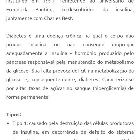
instituído em 1991, remetendo ao aniversário de
Defesa Civil
Frederick Banting, co-descobridor da insulina,
juntamente com Charles Best.
Junta de Serviço Militar
Diabetes é uma doença crônica na qual o corpo não
NFSE
produz insulina ou não consegue empregar
adequadamente a insulina – hormônio produzido pelo
pâncreas responsável pela manutenção do metabolismo
da glicose. Sua falta provoca déficit na metabolização da
glicose e, consequentemente, diabetes. Caracteriza-se
por altas taxas de açúcar no sangue (hiperglicemia) de
forma permanente.
Tipos:
Tipo 1: causado pela destruição das células produtoras
de insulina, em decorrência de defeito do sistema