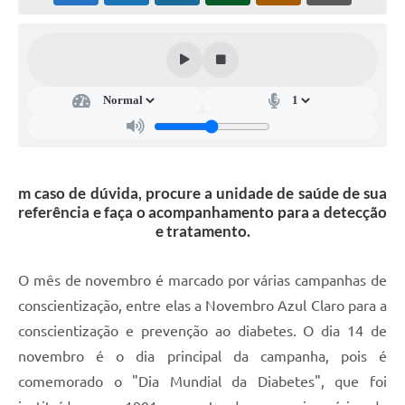
Súmulas Administrativas
Instruções Normativas
CENTRAL DE ATENDIMENTO
Pré-Cadastro de Vacinação Antirrábica
Cultura
m caso de dúvida, procure a unidade de saúde de sua
PGRS Digital
referência e faça o acompanhamento para a detecção
e tratamento.
Consulta Pública Eletrônica Lei de Diretrizes Orçamentárias -
LDO - 2025
O mês de novembro é marcado por várias campanhas de
Credenciamento Feirantes
conscientização, entre elas a Novembro Azul Claro para a
Concursos
conscientização e prevenção ao diabetes. O dia 14 de
Notícias
novembro é o dia principal da campanha, pois é
comemorado o "Dia Mundial da Diabetes", que foi
Nota Fiscal Eletrônica