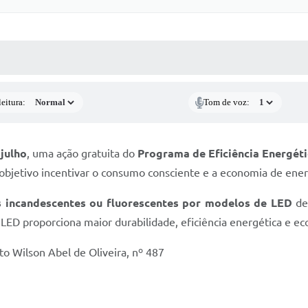
 MÍDIAS
RECEBA NOTÍCIAS
eitura:
Tom de voz:
 julho
, uma ação gratuita do
Programa de Eficiência Energét
bjetivo incentivar o consumo consciente e a economia de energ
s incandescentes ou fluorescentes por modelos de LED
de 
LED proporciona maior durabilidade, eficiência energética e ec
o Wilson Abel de Oliveira, nº 487