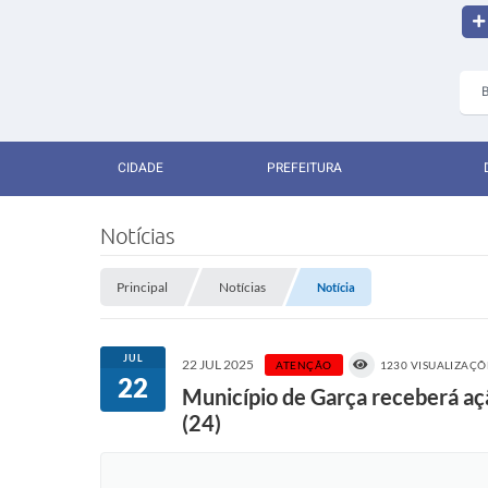
CIDADE
PREFEITURA
Notícias
Principal
Notícias
Notícia
JUL
22 JUL 2025
ATENÇÃO
1230 VISUALIZAÇÕ
22
Município de Garça receberá açã
(24)