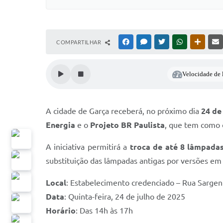
COMPARTILHAR
FACEBOOK
MESSENGER
TWITTER
WHATSAPP
OUTRAS
Velocidade de l
A cidade de Garça receberá, no próximo dia
24 de
Energia
e o
Projeto BR Paulista
, que tem como o
A iniciativa permitirá a
troca de até 8 lâmpada
substituição das lâmpadas antigas por versões em 
Local
: Estabelecimento credenciado – Rua Sargent
Data
: Quinta-feira, 24 de julho de 2025
Horário
: Das 14h às 17h