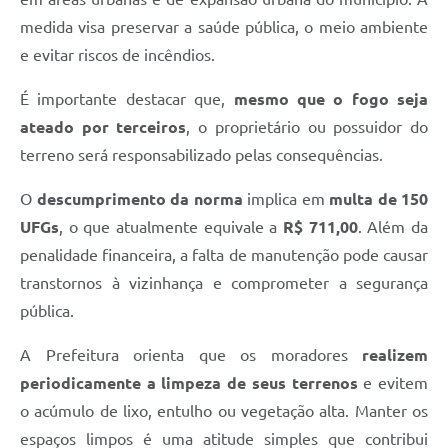
Defesa Civil
medida visa preservar a saúde pública, o meio ambiente
e evitar riscos de incêndios.
Junta de Serviço Militar
É importante destacar que,
mesmo que o fogo seja
NFSE
ateado por terceiros
, o proprietário ou possuidor do
terreno será responsabilizado pelas consequências.
O
descumprimento da norma
implica em
multa de 150
UFGs
, o que atualmente equivale a
R$ 711,00
. Além da
penalidade financeira, a falta de manutenção pode causar
transtornos à vizinhança e comprometer a segurança
pública.
A Prefeitura orienta que os moradores
realizem
periodicamente a limpeza de seus terrenos
e evitem
o acúmulo de lixo, entulho ou vegetação alta. Manter os
espaços limpos é uma atitude simples que contribui