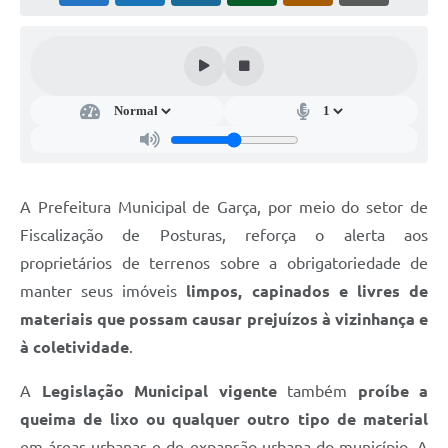
Súmulas Administrativas
Instruções Normativas
CENTRAL DE ATENDIMENTO
Pré-Cadastro de Vacinação Antirrábica
Cultura
A Prefeitura Municipal de Garça, por meio do setor de
PGRS Digital
Fiscalização de Posturas, reforça o alerta aos
Consulta Pública Eletrônica Lei de Diretrizes Orçamentárias -
proprietários de terrenos sobre a obrigatoriedade de
LDO - 2025
manter seus imóveis
limpos, capinados e livres de
Credenciamento Feirantes
materiais que possam causar prejuízos à vizinhança e
à coletividade
.
Concursos
A
Legislação Municipal vigente
também
proíbe a
Notícias
queima de lixo ou qualquer outro tipo de material
Nota Fiscal Eletrônica
em áreas urbanas e de expansão urbana do município. A