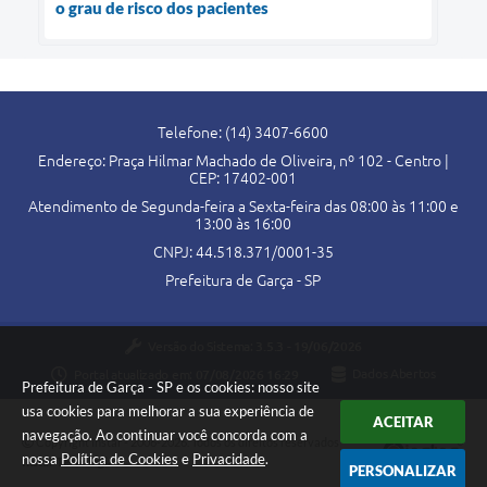
o grau de risco dos pacientes
Telefone: (14) 3407-6600
Endereço: Praça Hilmar Machado de Oliveira, nº 102 - Centro |
CEP: 17402-001
Atendimento de Segunda-feira a Sexta-feira das 08:00 às 11:00 e
13:00 às 16:00
CNPJ: 44.518.371/0001-35
Prefeitura de Garça - SP
Versão do Sistema:
3.5.3 - 19/06/2026
Portal atualizado em:
07/08/2026 16:29
Dados Abertos
Prefeitura de Garça - SP e os cookies: nosso site
usa cookies para melhorar a sua experiência de
ACEITAR
navegação. Ao continuar você concorda com a
Copyright Instar - 2006-2026. Todos os direitos reservados -
nossa
Política de Cookies
e
Privacidade
.
Instar Tecnologia
PERSONALIZAR