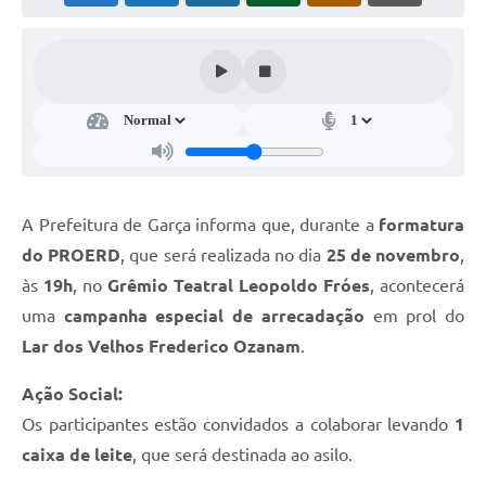
Súmulas Administrativas
Instruções Normativas
CENTRAL DE ATENDIMENTO
Pré-Cadastro de Vacinação Antirrábica
Cultura
A Prefeitura de Garça informa que, durante a
formatura
PGRS Digital
do PROERD
, que será realizada no dia
25 de novembro
,
Consulta Pública Eletrônica Lei de Diretrizes Orçamentárias -
às
19h
, no
Grêmio Teatral Leopoldo Fróes
, acontecerá
LDO - 2025
uma
campanha especial de arrecadação
em prol do
Credenciamento Feirantes
Lar dos Velhos Frederico Ozanam
.
Concursos
Ação Social:
Os participantes estão convidados a colaborar levando
1
Notícias
caixa de leite
, que será destinada ao asilo.
Nota Fiscal Eletrônica