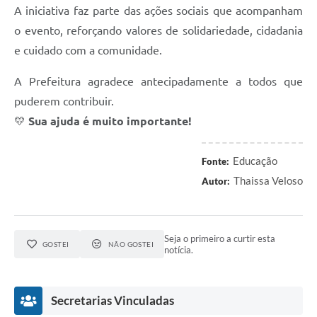
A iniciativa faz parte das ações sociais que acompanham
Defesa Civil
o evento, reforçando valores de solidariedade, cidadania
e cuidado com a comunidade.
Junta de Serviço Militar
A Prefeitura agradece antecipadamente a todos que
NFSE
puderem contribuir.
💛
Sua ajuda é muito importante!
Educação
Fonte:
Thaissa Veloso
Autor:
Seja o primeiro a curtir esta
GOSTEI
NÃO GOSTEI
notícia.
Secretarias Vinculadas