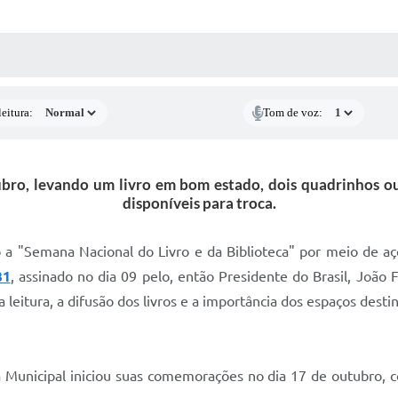
 MÍDIAS
RECEBA NOTÍCIAS
eitura:
Tom de voz:
tubro, levando um livro em bom estado, dois quadrinhos o
disponíveis para troca.
a "Semana Nacional do Livro e da Biblioteca" por meio de aç
31
, assinado no dia 09 pelo, então Presidente do Brasil, João
 leitura, a difusão dos livros e a importância dos espaços dest
ca Municipal iniciou suas comemorações no dia 17 de outubro,