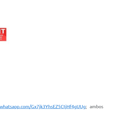
t.whatsapp.com/Gx7jk3YhsEZ5CtjHf4gUUg
; ambos