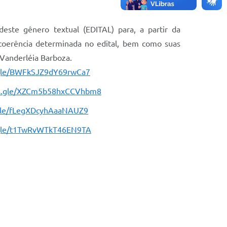
deste gênero textual (EDITAL) para, a partir da
a coerência determinada no edital, bem como suas
 Vanderléia Barboza.
.gle/BWFkSJZ9dY69rwCa7
ms.gle/XZCm5b58hxCCVhbm8
.gle/fLegXDcyhAaaNAUZ9
.gle/t1TwRvWTkT46EN9TA