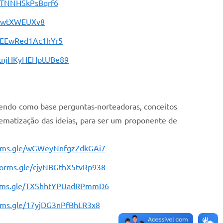
TuTNNHSkPsBqrf6
WPwtXWEUXv8
BpEEwRed1Ac1hYr5
/BcnjHKyHEHptUBe89
 tendo como base perguntas-norteadoras, conceitos
ematização das ideias, para ser um proponente de
orms.gle/wGWeyNnfgzZdkGAi7
/forms.gle/cjyNBGthX5tvRp938
orms.gle/TXShhtYPUadRPmmD6
orms.gle/17yjDG3nPfBhLR3x8