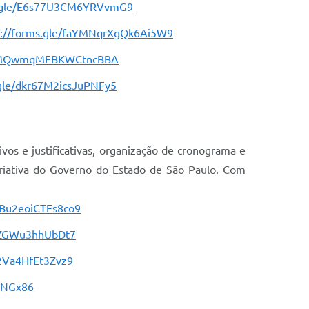
s.gle/E6s77U3CM6YRVvmG9
s://forms.gle/faYMNqrXgQk6Ai5W9
le/MQwmqMEBKWCtncBBA
.gle/dkr67M2icsJuPNFy5
ivos e justificativas, organização de cronograma e
riativa do Governo do Estado de São Paulo. Com
uBu2eoiCTEs8co9
gAZGWu3hhUbDt7
B2Va4HfEt3Zvz9
EvNGx86