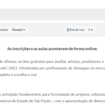
 MÍDIAS
RECEBA NOTÍCIAS
eitura:
Tom de voz:
As inscrições e as aulas acontecem de forma online.
 oficinas on-line gratuitas para auxiliar artistas, produtores
roAC 2023. Ministradas por profissionais de destaque no mercad
mpleta e escolha a sua:
os principais fundamentos para formatação de projetos cultura
Governo do Estado de São Paulo -, com a apresentação de diver