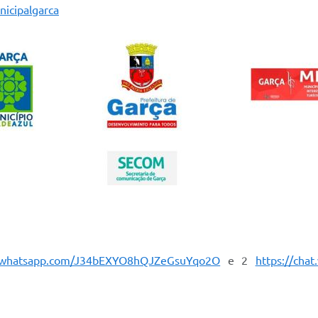
nicipalgarca
at.whatsapp.com/J34bEXYO8hQJZeGsuYqo2O
e 2
https://cha