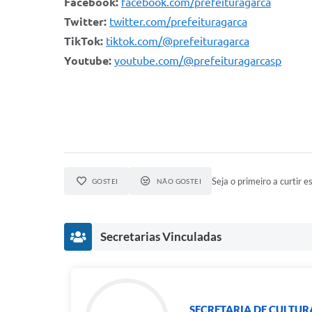
Facebook:
facebook.com/prefeituragarca
Twitter:
twitter.com/prefeituragarca
TikTok:
tiktok.com/@prefeituragarca
Youtube:
youtube.com/@prefeituragarcasp
Seja o primeiro a curtir es
GOSTEI
NÃO GOSTEI
Secretarias Vinculadas
SECRETARIA DE CULTUR