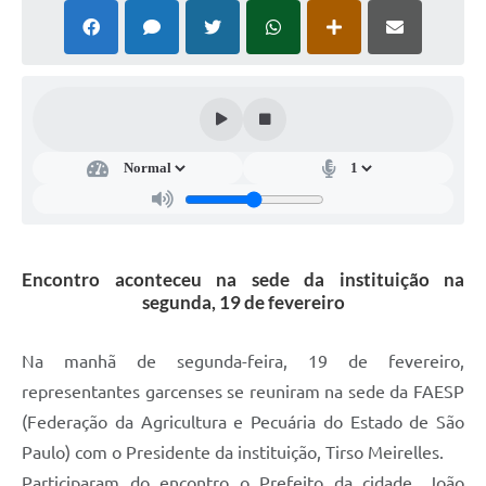
Súmulas Administrativas
Instruções Normativas
CENTRAL DE ATENDIMENTO
Pré-Cadastro de Vacinação Antirrábica
Cultura
PGRS Digital
Encontro aconteceu na sede da instituição na
Consulta Pública Eletrônica Lei de Diretrizes Orçamentárias -
LDO - 2025
segunda, 19 de fevereiro
Credenciamento Feirantes
Na manhã de segunda-feira, 19 de fevereiro,
Concursos
representantes garcenses se reuniram na sede da FAESP
(Federação da Agricultura e Pecuária do Estado de São
Notícias
Paulo) com o Presidente da instituição, Tirso Meirelles.
Nota Fiscal Eletrônica
Participaram do encontro o Prefeito da cidade, João