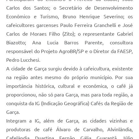
Defesa Civil
Carlos dos Santos; o Secretário de Desenvolvimento
Econômico e Turismo, Bruno Henrique Severino; os
Junta de Serviço Militar
cafeicultores garcenses Paulo Ferreira Granchelli e José
Carlos de Moraes Filho (Zito); o representante Gabriel
NFSE
Biazotto; Ana Lucia Barros Parente, consultora
responsável do Projeto AgroBR/SP e o Diretor da FAESP,
Pedro Lucchesi.
A cidade de Garça surgiu devido à cafeicultura, existente
na região antes mesmo do próprio município. Por sua
importância histórica, cultural e econômica, o café já
proporcionou, não só para Garça, mas para toda região, a
conquista da IG (Indicação Geográfica) Cafés da Região de
Garça.
Integram a IG, além de Garça, as cidades vizinhas e
produtoras de café Álvaro de Carvalho, Alvinlândia,
Cafelândia, Duartina, Fernão, Gália, Guarantã, Júlio