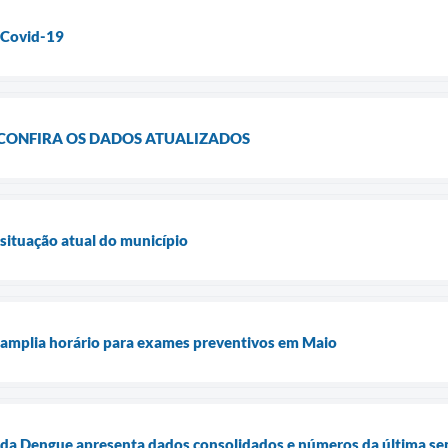
 Covid-19
 CONFIRA OS DADOS ATUALIZADOS
situação atual do município
 amplia horário para exames preventivos em Maio
 da Dengue apresenta dados consolidados e números da última s