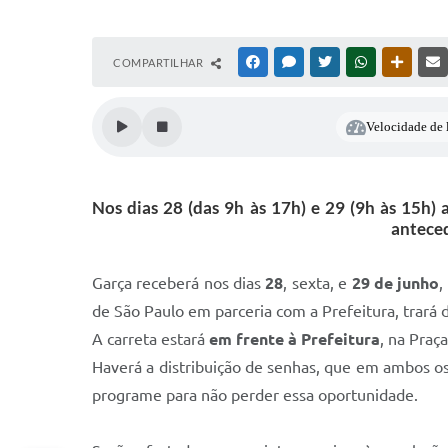
COMPARTILHAR
FACEBOOK
MESSENGER
TWITTER
WHATSAPP
OUTRAS
Velocidade de l
Nos dias 28 (das 9h às 17h) e 29 (9h às 15h)
anteced
Garça receberá nos dias
28
, sexta, e
29 de junho
,
de São Paulo em parceria com a Prefeitura, trará d
A carreta estará
em frente à Prefeitura
, na Praç
Haverá a distribuição de senhas, que em ambos os
programe para não perder essa oportunidade.