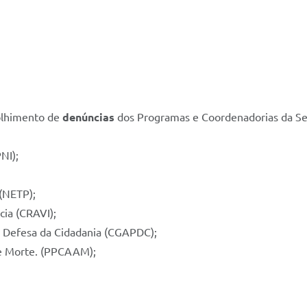
olhimento de
denúncias
dos Programas e Coordenadorias da Secr
NI);
 (NETP);
cia (CRAVI);
e Defesa da Cidadania (CGAPDC);
de Morte. (PPCAAM);