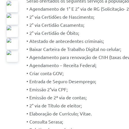
Serão ofertados os seguintes serviços à população
• Agendamento de 1° E 2° via de RG (Solicitação- 2ª
• 2° via Certidões de Nascimento;
• 2° via Certidão Casamento;
• 2° via Certidão de Óbito;
• Atestado de antecedentes criminais;
• Baixar Carteira de Trabalho Digital no celular;
• Agendamento para renovação de CNH (taxas dev
• Agendamento – Receita Federal;
• Criar conta GOV;
• Entrada de Seguro Desemprego;
• Emissão 2°via CPF;
• Emissão de 2ª via de contas;
• 2° via de Título de eleitor;
• Elaboração de Currículo; Vitae.
• Consulta Serasa;