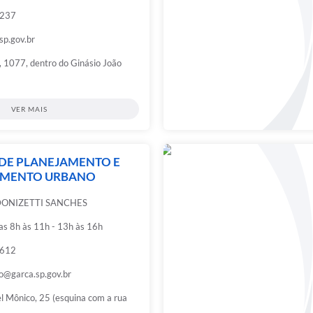
0237
sp.gov.br
, 1077, dentro do Ginásio João
VER MAIS
 DE PLANEJAMENTO E
IMENTO URBANO
DONIZETTI SANCHES
das 8h às 11h - 13h às 16h
6612
o@garca.sp.gov.br
l Mônico, 25 (esquina com a rua