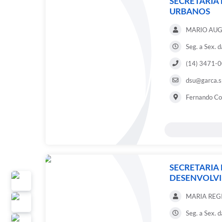
SECRETARIA 
URBANOS
MARIO AUG
Seg. a Sex. 
(14) 3471-
dsu@garca.s
Fernando Cos
SECRETARIA 
DESENVOLVI
MARIA REG
Seg. a Sex. 