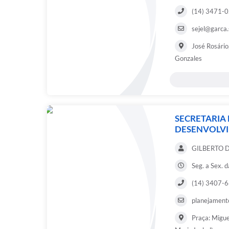
(14) 3471-
sejel@garca.
José Rosário
Gonzales
SECRETARIA
DESENVOLV
GILBERTO 
Seg. a Sex. 
(14) 3407-
planejament
Praça: Migue