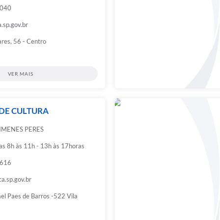
1040
.sp.gov.br
ares, 56 - Centro
VER MAIS
 DE CULTURA
IMENES PERES
das 8h às 11h - 13h às 17horas
1616
a.sp.gov.br
el Paes de Barros -522 Vila