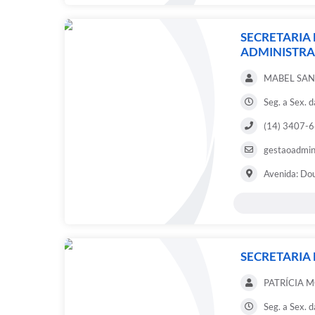
SECRETARIA
ADMINISTR
MABEL SAN
Seg. a Sex. 
(14) 3407-
gestaoadmini
Avenida: Dou
SECRETARIA
PATRÍCIA
Seg. a Sex. 