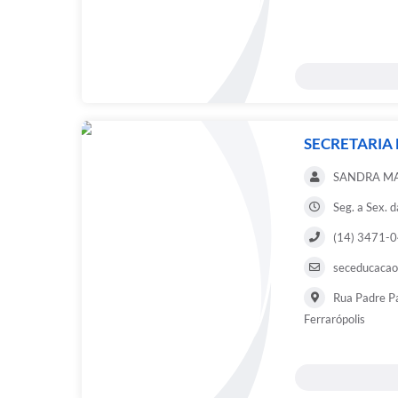
SECRETARIA
SANDRA MA
Seg. a Sex. 
(14) 3471-
seceducacao
Rua Padre Pa
Ferrarópolis