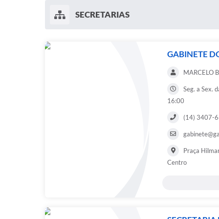
SECRETARIAS
GABINETE D
MARCELO BA
Seg. a Sex. 
16:00
(14) 3407-
gabinete@ga
Praça Hilmar
Centro