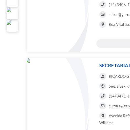
(14) 3406-
sebes@garca
Rua Vital So
SECRETARIA
RICARDO G
Seg. a Sex. 
(14) 3471-
cultura@garc
Avenida Rafa
Williams