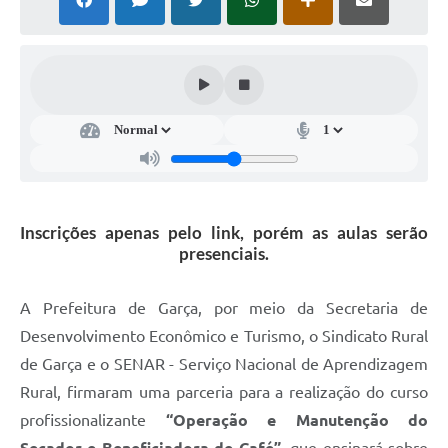
Súmulas Administrativas
Instruções Normativas
CENTRAL DE ATENDIMENTO
Pré-Cadastro de Vacinação Antirrábica
Cultura
PGRS Digital
Inscrições apenas pelo link, porém as aulas serão
presenciais.
Consulta Pública Eletrônica Lei de Diretrizes Orçamentárias -
LDO - 2025
A Prefeitura de Garça, por meio da Secretaria de
Credenciamento Feirantes
Desenvolvimento Econômico e Turismo, o Sindicato Rural
Concursos
de Garça e o SENAR - Serviço Nacional de Aprendizagem
Rural, firmaram uma parceria para a realização do curso
Notícias
profissionalizante
“Operação e Manutenção do
Nota Fiscal Eletrônica