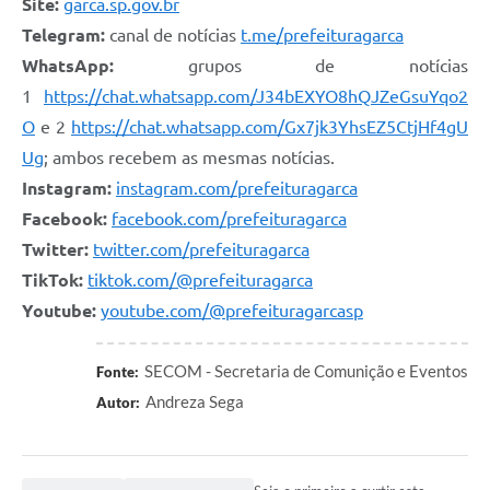
Site:
garca.sp.gov.br
Telegram:
canal de notícias
t.me/prefeituragarca
WhatsApp:
grupos de notícias
1
https://chat.whatsapp.com/J34bEXYO8hQJZeGsuYqo2
O
e 2
https://chat.whatsapp.com/Gx7jk3YhsEZ5CtjHf4gU
Ug
; ambos recebem as mesmas notícias.
Instagram:
instagram.com/prefeituragarca
Facebook:
facebook.com/prefeituragarca
Twitter:
twitter.com/prefeituragarca
TikTok:
tiktok.com/@prefeituragarca
Youtube:
youtube.com/@prefeituragarcasp
SECOM - Secretaria de Comunição e Eventos
Fonte:
Andreza Sega
Autor: