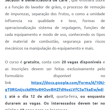
Secador e Beneficiadora de Café”
, que ensinará sobre
Defesa Civil
a a função do lavador de grãos, o processo de remoção
de impurezas, separação dos frutos, o como a umidade
Junta de Serviço Militar
influencia na qualidade e teor, formas de
operacionalização sistema de regulagem, funções de
NFSE
cada equipamento e modo de uso, conhecendo os tipos
de material de combustão, segurança para riscos
mecânicos na manipulação do equipamento e mais.
O curso é
gratuito
, conta com
20 vagas disponíveis
e
as inscrições devem ser feitas exclusivamente pelo
formulário disponível no
link
https://docs.google.com/forms/d/10kj-
gT0RGntjcckd9Hs4HOuvBHZfdNosLVfC5aTkaEw/edi
t
até o dia 12 de abril
, quarta-feira,
ou enquanto
durarem as vagas
.
Os interessados devem ter no