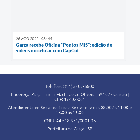
26 AGO 2025 - 08h44
Garça recebe Oficina “Pontos MIS”: edição de
vídeos no celular com CapCut
Telefone: (14) 3407-6600
Endereço: Praça Hilmar Machado de Oliveira, nº 102 - Centro |
CEP: 17402-001
Atendimento de Segunda-feira a Sexta-feira das 08:00 às 11:00 e
13:00 às 16:00
CNPJ: 44.518.371/0001-35
Prefeitura de Garça - SP