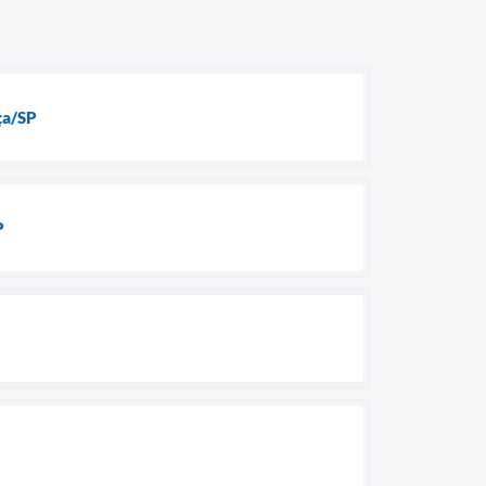
ça/SP
P